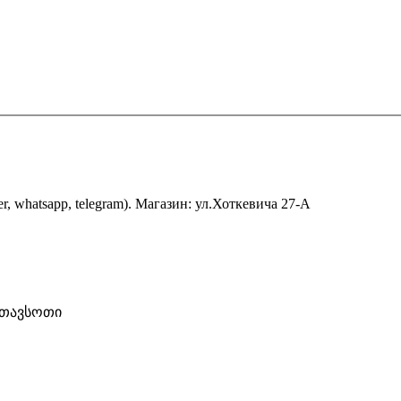
er, whatsapp, telegram). Магазин: ул.Хоткевича 27-А
ათავსოთი