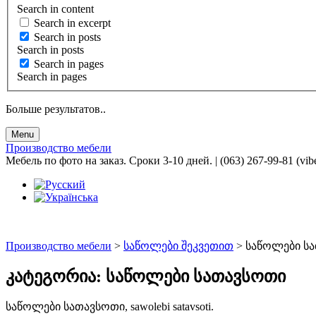
Search in content
Search in excerpt
Search in posts
Search in posts
Search in pages
Search in pages
Больше результатов..
Menu
Производство мебели
Мебель по фото на заказ. Сроки 3-10 дней. | (063) 267-99-81 (vib
Производство мебели
>
საწოლები შეკვეთით
>
საწოლები ს
კატეგორია:
საწოლები სათავსოთი
საწოლები სათავსოთი, sawolebi satavsoti.