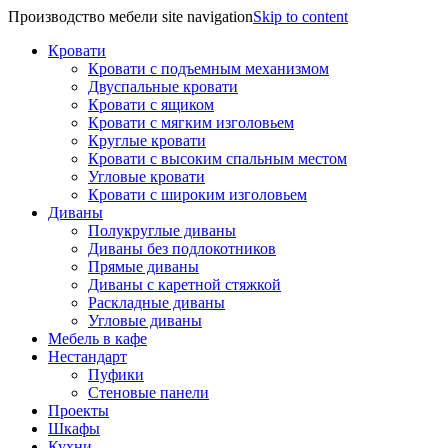
Производство мебели site navigation
Skip to content
Кровати
Кровати с подъемным механизмом
Двуспальные кровати
Кровати с ящиком
Кровати с мягким изголовьем
Круглые кровати
Кровати с высоким спальным местом
Угловые кровати
Кровати с широким изголовьем
Диваны
Полукруглые диваны
Диваны без подлокотников
Прямые диваны
Диваны с каретной стяжкой
Раскладные диваны
Угловые диваны
Мебель в кафе
Нестандарт
Пуфики
Стеновые панели
Проекты
Шкафы
Кухни