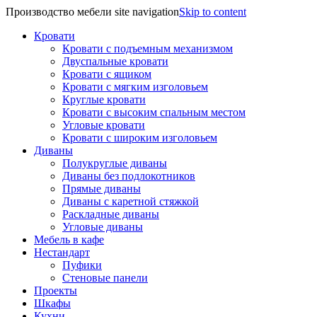
Производство мебели site navigation
Skip to content
Кровати
Кровати с подъемным механизмом
Двуспальные кровати
Кровати с ящиком
Кровати с мягким изголовьем
Круглые кровати
Кровати с высоким спальным местом
Угловые кровати
Кровати с широким изголовьем
Диваны
Полукруглые диваны
Диваны без подлокотников
Прямые диваны
Диваны с каретной стяжкой
Раскладные диваны
Угловые диваны
Мебель в кафе
Нестандарт
Пуфики
Стеновые панели
Проекты
Шкафы
Кухни