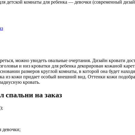
 для детской комнаты для ребенка — девочки (современный дизай
аз
треться, можно увидеть овальные очертания. Дизайн кровати до
изголовья и низ кроватки для ребенка декорирован кожаной каре
сновании размеров круглой комнаты, в которой она будет находи
а из кожи придает особый внешний вид. Оттенки кожи подобран
радиусную кровать.
л спальни на заказ
);
я девочки;