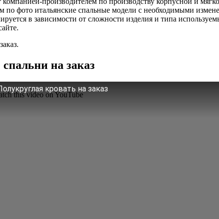
т компанией-производителем по производству корпусной и мягко
им по фото итальянские спальные модели с необходимыми измен
мируется в зависимости от сложности изделия и типа используем
сайте.
заказ.
 спальни на заказ
Полукруглая кровать на заказ
tch this video on YouTube