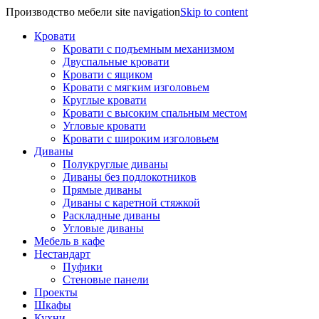
Производство мебели site navigation
Skip to content
Кровати
Кровати с подъемным механизмом
Двуспальные кровати
Кровати с ящиком
Кровати с мягким изголовьем
Круглые кровати
Кровати с высоким спальным местом
Угловые кровати
Кровати с широким изголовьем
Диваны
Полукруглые диваны
Диваны без подлокотников
Прямые диваны
Диваны с каретной стяжкой
Раскладные диваны
Угловые диваны
Мебель в кафе
Нестандарт
Пуфики
Стеновые панели
Проекты
Шкафы
Кухни