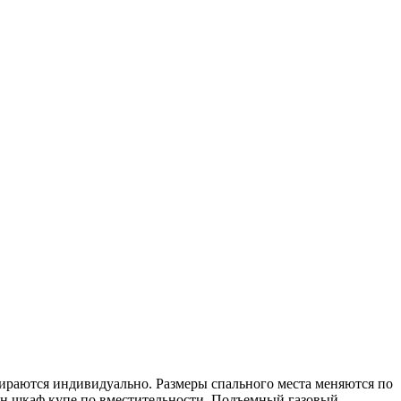
ираются индивидуально. Размеры спального места меняются по
один шкаф купе по вместительности. Подъемный газовый