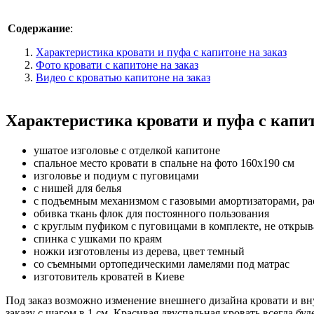
Содержание
:
Характеристика кровати и пуфа с капитоне на заказ
Фото кровати с капитоне на заказ
Видео с кроватью капитоне на заказ
Характеристика кровати и пуфа с капит
ушатое изголовье с отделкой капитоне
спальное место кровати в спальне на фото 160х190 см
изголовье и подиум с пуговицами
с нишей для белья
с подъемным механизмом с газовыми амортизаторами, ра
обивка ткань флок для постоянного пользования
с круглым пуфиком с пуговицами в комплекте, не откр
спинка с ушками по краям
ножки изготовлены из дерева, цвет темный
со съемными ортопедическими ламелями под матрас
изготовитель кроватей в Киеве
Под заказ возможно изменение внешнего дизайна кровати и вн
заказу с шагом в 1 см. Красивая двуспальная кровать всегда 