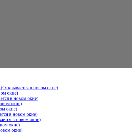
 (Открывается в новом окне)
вом окне)
ется в новом окне)
овом окне)
ом окне)
ется в новом окне)
ается в новом окне)
овом окне)
новом окне)