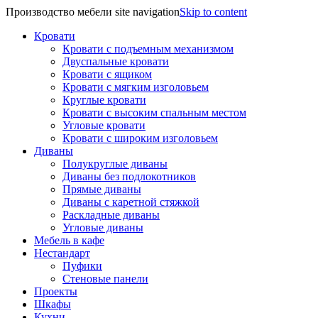
Производство мебели site navigation
Skip to content
Кровати
Кровати с подъемным механизмом
Двуспальные кровати
Кровати с ящиком
Кровати с мягким изголовьем
Круглые кровати
Кровати с высоким спальным местом
Угловые кровати
Кровати с широким изголовьем
Диваны
Полукруглые диваны
Диваны без подлокотников
Прямые диваны
Диваны с каретной стяжкой
Раскладные диваны
Угловые диваны
Мебель в кафе
Нестандарт
Пуфики
Стеновые панели
Проекты
Шкафы
Кухни