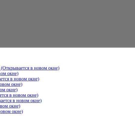
 (Открывается в новом окне)
вом окне)
ется в новом окне)
овом окне)
ом окне)
ется в новом окне)
ается в новом окне)
овом окне)
новом окне)