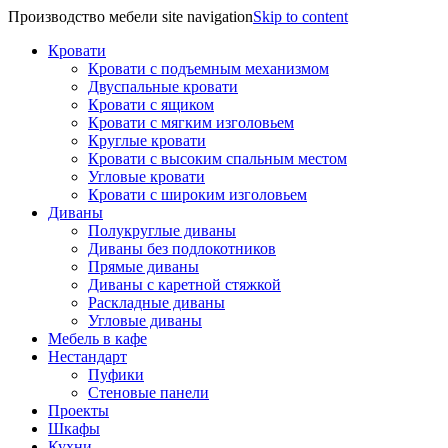
Производство мебели site navigation
Skip to content
Кровати
Кровати с подъемным механизмом
Двуспальные кровати
Кровати с ящиком
Кровати с мягким изголовьем
Круглые кровати
Кровати с высоким спальным местом
Угловые кровати
Кровати с широким изголовьем
Диваны
Полукруглые диваны
Диваны без подлокотников
Прямые диваны
Диваны с каретной стяжкой
Раскладные диваны
Угловые диваны
Мебель в кафе
Нестандарт
Пуфики
Стеновые панели
Проекты
Шкафы
Кухни