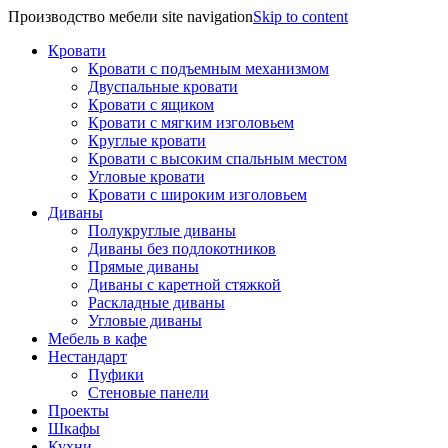
Производство мебели site navigation
Skip to content
Кровати
Кровати с подъемным механизмом
Двуспальные кровати
Кровати с ящиком
Кровати с мягким изголовьем
Круглые кровати
Кровати с высоким спальным местом
Угловые кровати
Кровати с широким изголовьем
Диваны
Полукруглые диваны
Диваны без подлокотников
Прямые диваны
Диваны с каретной стяжкой
Раскладные диваны
Угловые диваны
Мебель в кафе
Нестандарт
Пуфики
Стеновые панели
Проекты
Шкафы
Кухни