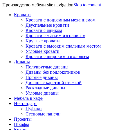
Производство мебели site navigation
Skip to content
Кровати
Кровати с подъемным механизмом
Двуспальные кровати
Кровати с ящиком
Кровати с мягким изголовьем
Круглые кровати
Кровати с высоким спальным местом
Угловые кровати
Кровати с широким изголовьем
Диваны
Полукруглые диваны
Диваны без подлокотников
Прямые диваны
Диваны с каретной стяжкой
Раскладные диваны
Угловые диваны
Мебель в кафе
Нестандарт
Пуфики
Стеновые панели
Проекты
Шкафы
Кухни