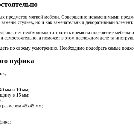
остоятельно
ных предметов мягкой мебели. Совершенно незаменимыми пред
 замены стульев, но и как замечательный декоративный элемент.
 пуфика, нет необходимости тратить время на посещение мебельн
и самостоятельно, а поможет в этом несложном деле та инструкц
здать по своему усмотрению. Необходимо подобрать самые подх
ого пуфика
ок;
0 мм и 10 мм;
щину в 15 мм;
а;
 размером 45х45 мм;
фика;