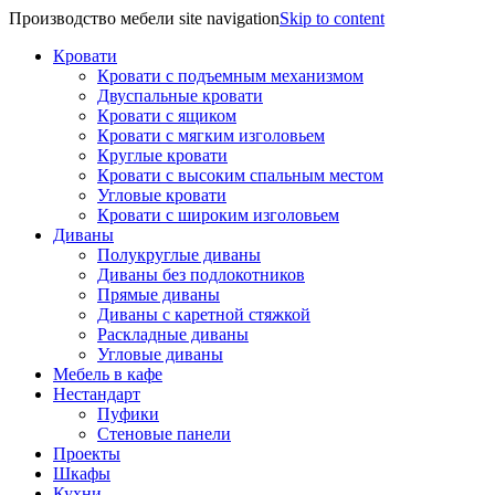
Производство мебели site navigation
Skip to content
Кровати
Кровати с подъемным механизмом
Двуспальные кровати
Кровати с ящиком
Кровати с мягким изголовьем
Круглые кровати
Кровати с высоким спальным местом
Угловые кровати
Кровати с широким изголовьем
Диваны
Полукруглые диваны
Диваны без подлокотников
Прямые диваны
Диваны с каретной стяжкой
Раскладные диваны
Угловые диваны
Мебель в кафе
Нестандарт
Пуфики
Стеновые панели
Проекты
Шкафы
Кухни