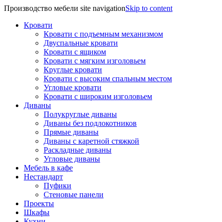
Производство мебели site navigation
Skip to content
Кровати
Кровати с подъемным механизмом
Двуспальные кровати
Кровати с ящиком
Кровати с мягким изголовьем
Круглые кровати
Кровати с высоким спальным местом
Угловые кровати
Кровати с широким изголовьем
Диваны
Полукруглые диваны
Диваны без подлокотников
Прямые диваны
Диваны с каретной стяжкой
Раскладные диваны
Угловые диваны
Мебель в кафе
Нестандарт
Пуфики
Стеновые панели
Проекты
Шкафы
Кухни