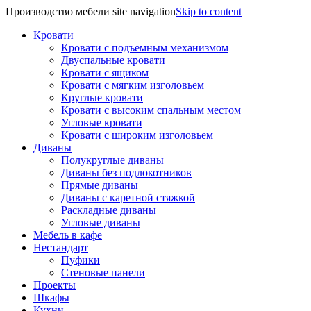
Производство мебели site navigation
Skip to content
Кровати
Кровати с подъемным механизмом
Двуспальные кровати
Кровати с ящиком
Кровати с мягким изголовьем
Круглые кровати
Кровати с высоким спальным местом
Угловые кровати
Кровати с широким изголовьем
Диваны
Полукруглые диваны
Диваны без подлокотников
Прямые диваны
Диваны с каретной стяжкой
Раскладные диваны
Угловые диваны
Мебель в кафе
Нестандарт
Пуфики
Стеновые панели
Проекты
Шкафы
Кухни