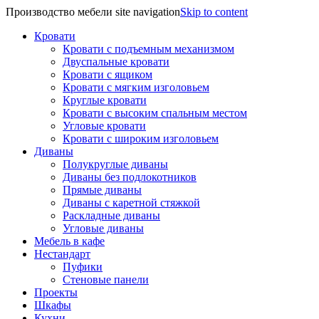
Производство мебели site navigation
Skip to content
Кровати
Кровати с подъемным механизмом
Двуспальные кровати
Кровати с ящиком
Кровати с мягким изголовьем
Круглые кровати
Кровати с высоким спальным местом
Угловые кровати
Кровати с широким изголовьем
Диваны
Полукруглые диваны
Диваны без подлокотников
Прямые диваны
Диваны с каретной стяжкой
Раскладные диваны
Угловые диваны
Мебель в кафе
Нестандарт
Пуфики
Стеновые панели
Проекты
Шкафы
Кухни