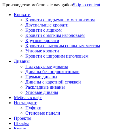
Производство мебели site navigation
Skip to content
Кровати
Кровати с подъемным механизмом
Двуспальные кровати
Кровати с ящиком
Кровати с мягким изголовьем
Круглые кровати
Кровати с высоким спальным местом
Угловые кровати
Кровати с широким изголовьем
Диваны
Полукруглые диваны
Диваны без подлокотников
Прямые диваны
Диваны с каретной стяжкой
Раскладные диваны
Угловые диваны
Мебель в кафе
Нестандарт
Пуфики
Стеновые панели
Проекты
Шкафы
Кухни