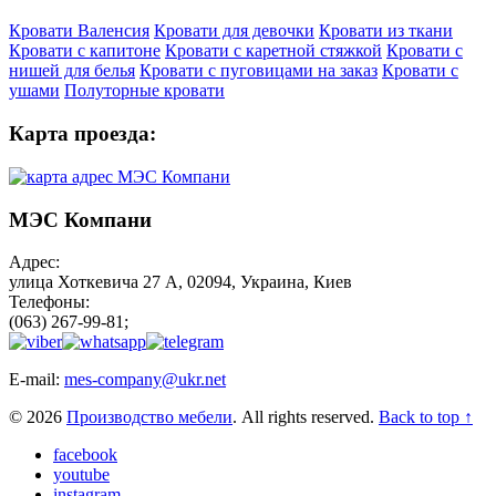
Кровати Валенсия
Кровати для девочки
Кровати из ткани
Кровати с капитоне
Кровати с каретной стяжкой
Кровати с
нишей для белья
Кровати с пуговицами на заказ
Кровати с
ушами
Полуторные кровати
Карта проезда:
МЭС Компани
Адрес:
улица Хоткевича 27 А, 02094, Украина, Киев
Телефоны:
(063) 267-99-81;
E-mail:
mes-company@ukr.net
© 2026
Производство мебели
. All rights reserved.
Back to top ↑
facebook
youtube
instagram