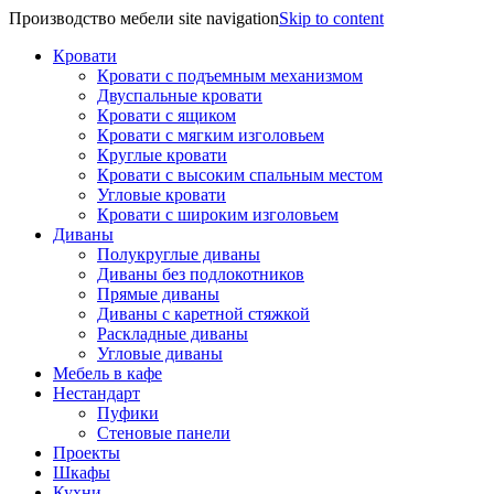
Производство мебели site navigation
Skip to content
Кровати
Кровати с подъемным механизмом
Двуспальные кровати
Кровати с ящиком
Кровати с мягким изголовьем
Круглые кровати
Кровати с высоким спальным местом
Угловые кровати
Кровати с широким изголовьем
Диваны
Полукруглые диваны
Диваны без подлокотников
Прямые диваны
Диваны с каретной стяжкой
Раскладные диваны
Угловые диваны
Мебель в кафе
Нестандарт
Пуфики
Стеновые панели
Проекты
Шкафы
Кухни