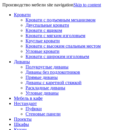
Производство мебели site navigation
Skip to content
Кровати
Кровати с подъемным механизмом
Двуспальные кровати
Кровати с ящиком
Кровати с мягким изголовьем
Круглые кровати
Кровати с высоким спальным местом
Угловые кровати
Кровати с широким изголовьем
Диваны
Полукруглые диваны
Диваны без подлокотников
Прямые диваны
Диваны с каретной стяжкой
Раскладные диваны
Угловые диваны
Мебель в кафе
Нестандарт
Пуфики
Стеновые панели
Проекты
Шкафы
Кухни