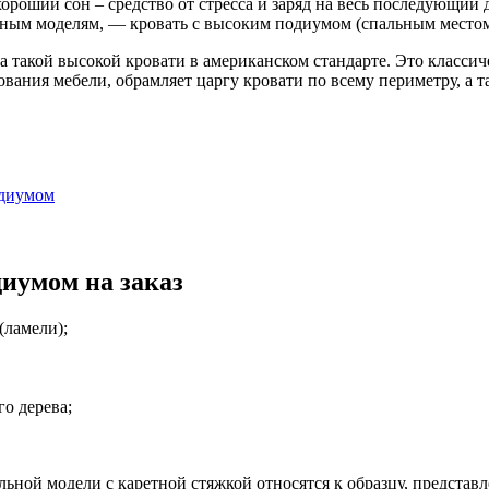
хороший сон – средство от стресса и заряд на весь последующи
ным моделям, — кровать с высоким подиумом (спальным местом
такой высокой кровати в американском стандарте. Это классиче
вания мебели, обрамляет царгу кровати по всему периметру, а т
одиумом
иумом на заказ
(ламели);
го дерева;
ной модели с каретной стяжкой относятся к образцу, представл