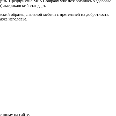
й день. Предприятие MES Company уже позаботилось о здоровье
) американский стандарт.
ский образец спальной мебели с претензией на добротность.
акже изголовье.
енному на сайте.