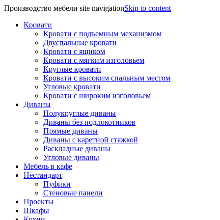
Производство мебели site navigation
Skip to content
Кровати
Кровати с подъемным механизмом
Двуспальные кровати
Кровати с ящиком
Кровати с мягким изголовьем
Круглые кровати
Кровати с высоким спальным местом
Угловые кровати
Кровати с широким изголовьем
Диваны
Полукруглые диваны
Диваны без подлокотников
Прямые диваны
Диваны с каретной стяжкой
Раскладные диваны
Угловые диваны
Мебель в кафе
Нестандарт
Пуфики
Стеновые панели
Проекты
Шкафы
Кухни