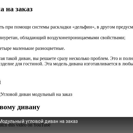
а на заказ
ать при помощи системы раскладки «дельфин», в другом предус
олиуретан, обладающий воздухонепроницаемыми свойствами;
четыре маленькие разноцветные.
ая такой диван, вы решаете сразу несколько проблем. Это и пол
делие для гостиной. Эта модель дивана изготавливается в любы
й
овому дивану
Модульный угловой диван на заказ
tch this video on YouTube