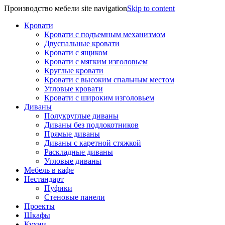
Производство мебели site navigation
Skip to content
Кровати
Кровати с подъемным механизмом
Двуспальные кровати
Кровати с ящиком
Кровати с мягким изголовьем
Круглые кровати
Кровати с высоким спальным местом
Угловые кровати
Кровати с широким изголовьем
Диваны
Полукруглые диваны
Диваны без подлокотников
Прямые диваны
Диваны с каретной стяжкой
Раскладные диваны
Угловые диваны
Мебель в кафе
Нестандарт
Пуфики
Стеновые панели
Проекты
Шкафы
Кухни