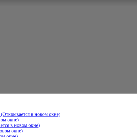
 (Открывается в новом окне)
вом окне)
ется в новом окне)
овом окне)
ом окне)