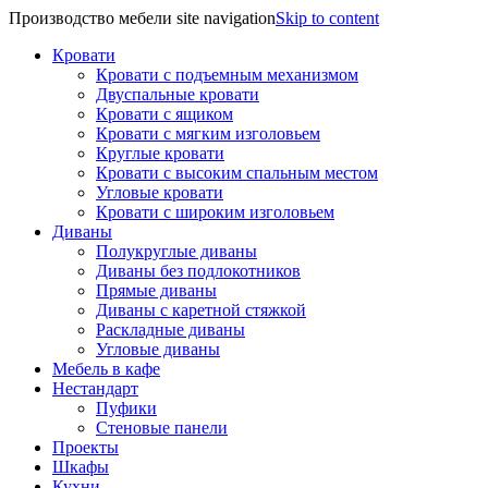
Производство мебели site navigation
Skip to content
Кровати
Кровати с подъемным механизмом
Двуспальные кровати
Кровати с ящиком
Кровати с мягким изголовьем
Круглые кровати
Кровати с высоким спальным местом
Угловые кровати
Кровати с широким изголовьем
Диваны
Полукруглые диваны
Диваны без подлокотников
Прямые диваны
Диваны с каретной стяжкой
Раскладные диваны
Угловые диваны
Мебель в кафе
Нестандарт
Пуфики
Стеновые панели
Проекты
Шкафы
Кухни