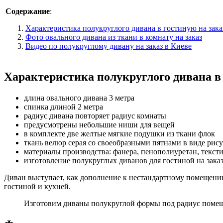
Содержание
:
Характеристика полукруглого дивана в гостиную на зака
Фото овального дивана из ткани в комнату на заказ
Видео по полукруглому дивану на заказ в Киеве
Характеристика полукруглого дивана в 
длина овального дивана 3 метра
спинка длиной 2 метра
радиус дивана повторяет радиус комнаты
предусмотрены небольшие ниши для вещей
в комплекте две желтые мягкие подушки из ткани флок
ткань велюр серая со своеобразными пятнами в виде рису
материалы производства: фанера, пенополиуретан, текст
изготовление полукруглых диванов для гостиной на зак
Диван выступает, как дополнение к нестандартному помещени
гостиной и кухней.
Изготовим диваны полукруглой формы под радиус помеще