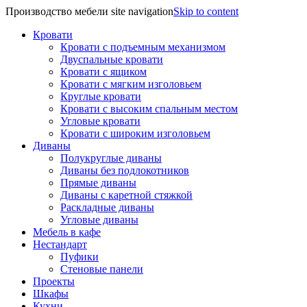
Производство мебели site navigation
Skip to content
Кровати
Кровати с подъемным механизмом
Двуспальные кровати
Кровати с ящиком
Кровати с мягким изголовьем
Круглые кровати
Кровати с высоким спальным местом
Угловые кровати
Кровати с широким изголовьем
Диваны
Полукруглые диваны
Диваны без подлокотников
Прямые диваны
Диваны с каретной стяжкой
Раскладные диваны
Угловые диваны
Мебель в кафе
Нестандарт
Пуфики
Стеновые панели
Проекты
Шкафы
Кухни