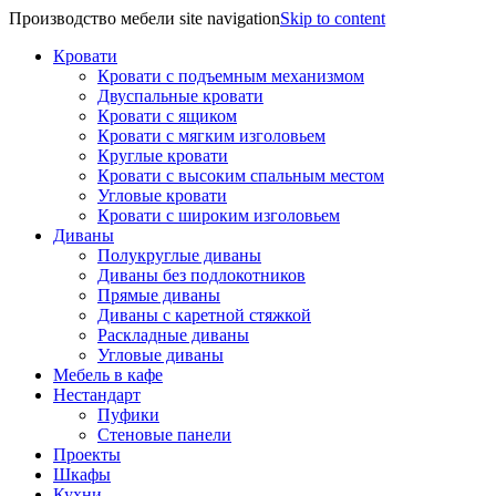
Производство мебели site navigation
Skip to content
Кровати
Кровати с подъемным механизмом
Двуспальные кровати
Кровати с ящиком
Кровати с мягким изголовьем
Круглые кровати
Кровати с высоким спальным местом
Угловые кровати
Кровати с широким изголовьем
Диваны
Полукруглые диваны
Диваны без подлокотников
Прямые диваны
Диваны с каретной стяжкой
Раскладные диваны
Угловые диваны
Мебель в кафе
Нестандарт
Пуфики
Стеновые панели
Проекты
Шкафы
Кухни