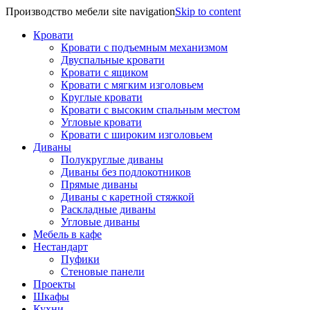
Производство мебели site navigation
Skip to content
Кровати
Кровати с подъемным механизмом
Двуспальные кровати
Кровати с ящиком
Кровати с мягким изголовьем
Круглые кровати
Кровати с высоким спальным местом
Угловые кровати
Кровати с широким изголовьем
Диваны
Полукруглые диваны
Диваны без подлокотников
Прямые диваны
Диваны с каретной стяжкой
Раскладные диваны
Угловые диваны
Мебель в кафе
Нестандарт
Пуфики
Стеновые панели
Проекты
Шкафы
Кухни