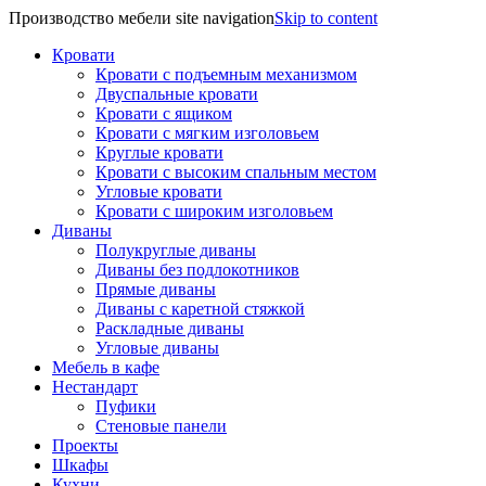
Производство мебели site navigation
Skip to content
Кровати
Кровати с подъемным механизмом
Двуспальные кровати
Кровати с ящиком
Кровати с мягким изголовьем
Круглые кровати
Кровати с высоким спальным местом
Угловые кровати
Кровати с широким изголовьем
Диваны
Полукруглые диваны
Диваны без подлокотников
Прямые диваны
Диваны с каретной стяжкой
Раскладные диваны
Угловые диваны
Мебель в кафе
Нестандарт
Пуфики
Стеновые панели
Проекты
Шкафы
Кухни