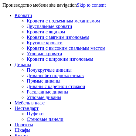
Производство мебели site navigation
Skip to content
Кровати
Кровати с подъемным механизмом
Двуспальные кровати
Кровати с ящиком
Кровати с мягким изголовьем
Круглые кровати
Кровати с высоким спальным местом
Угловые кровати
Кровати с широким изголовьем
Диваны
Полукруглые диваны
Диваны без подлокотников
Прямые диваны
Диваны с каретной стяжкой
Раскладные диваны
Угловые диваны
Мебель в кафе
Нестандарт
Пуфики
Стеновые панели
Проекты
Шкафы
Кухни