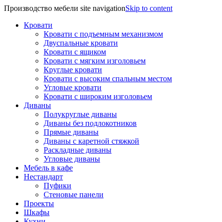
Производство мебели site navigation
Skip to content
Кровати
Кровати с подъемным механизмом
Двуспальные кровати
Кровати с ящиком
Кровати с мягким изголовьем
Круглые кровати
Кровати с высоким спальным местом
Угловые кровати
Кровати с широким изголовьем
Диваны
Полукруглые диваны
Диваны без подлокотников
Прямые диваны
Диваны с каретной стяжкой
Раскладные диваны
Угловые диваны
Мебель в кафе
Нестандарт
Пуфики
Стеновые панели
Проекты
Шкафы
Кухни