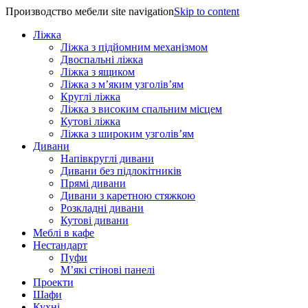
Производство мебели site navigation
Skip to content
Ліжка
Ліжка з підйомним механізмом
Двоспальні ліжка
Ліжка з ящиком
Ліжка з м’яким узголів’ям
Круглі ліжка
Ліжка з високим спальним місцем
Кутові ліжка
Ліжка з широким узголів’ям
Дивани
Напівкруглі дивани
Дивани без підлокітників
Прямі дивани
Дивани з каретною стяжкою
Розкладні дивани
Кутові дивани
Меблі в кафе
Нестандарт
Пуфи
М’які стінові панелі
Проекти
Шафи
Кухні