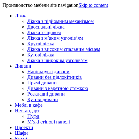
Производство мебели site navigation
Skip to content
Ліжка
Ліжка з підйомним механізмом
Двоспальні ліжка
Ліжка з ящиком
Ліжка з м’яким узголів’ям
Круглі ліжка
Ліжка з високим спальним місцем
Кутові ліжка
Ліжка з широким узголів’ям
Дивани
Напівкруглі дивани
Дивани без підлокітників
Прямі дивани
Дивани з каретною стяжкою
Розкладні дивани
Кутові дивани
Меблі в кафе
Нестандарт
Пуфи
М’які стінові панелі
Проекти
Шафи
Кухні