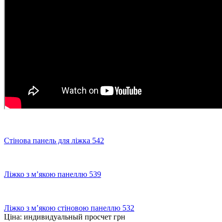
Стінова панель для ліжка 542
Ліжко з м’якою панеллю 539
Ліжко з м’якою стіновою панеллю 532
Ціна:
индивидуальный просчет
грн