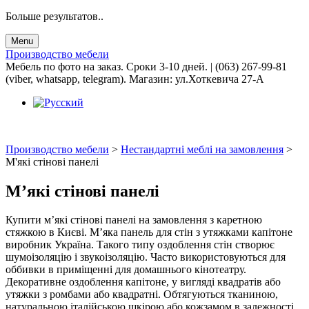
Больше результатов..
Menu
Производство мебели
Мебель по фото на заказ. Сроки 3-10 дней. | (063) 267-99-81
(viber, whatsapp, telegram). Магазин: ул.Хоткевича 27-А
Производство мебели
>
Нестандартні меблі на замовлення
>
М'які стінові панелі
М’які стінові панелі
Купити м’які стінові панелі на замовлення з каретною
стяжкою в Києві. М’яка панель для стін з утяжками капітоне
виробник Україна. Такого типу оздоблення стін створює
шумоізоляцію і звукоізоляцію. Часто використовуються для
оббивки в приміщенні для домашнього кінотеатру.
Декоративне оздоблення капітоне, у вигляді квадратів або
утяжки з ромбами або квадратні. Обтягуються тканиною,
натуральною італійською шкірою або кожзамом в залежності