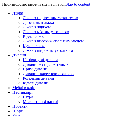
Производство мебели site navigation
Skip to content
Ліжка
Ліжка з підйомним механізмом
Двоспальні ліжка
Ліжка з ящиком
Ліжка з м’яким узголів’ям
Круглі ліжка
Ліжка з високим спальним місцем
Кутові ліжка
Ліжка з широким узголів’ям
Дивани
Напівкруглі дивани
Дивани без підлокітників
Прямі дивани
Дивани з каретною стяжкою
Розкладні дивани
Кутові дивани
Меблі в кафе
Нестандарт
Пуфи
М’які стінові панелі
Проекти
Шафи
Кухні