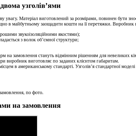
 двома узголів’ями
у увагу. Матеріал виготовлений за розмірами, повинен бути знос
ідно в майбутньому заощадити кошти на її перетяжки. Виробник 
орошими звукоізоляційними якостями);
ладається з волок об’ємної структури;
орм на замовлення стануть відмінним рішенням для невеликих кі
ляри виробник виготовляє по заданих клієнтом габаритам.
сцем в американському стандарті. Узголів’я стандартної моделі 
замовлення, по фото.
ами на замовлення