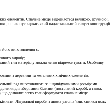
ких елементів. Спальне місце відрізняється великою, зручною і
цію виконує каркас, який надає загальний силует конструкції
я його виготовлення є:
отового виробу;
 даний тип матеріалу можна легко відремонтувати. Особливу
ровини з деревини та металевих хімічних елементів.
ельний ряд виготовляють за індивідуальними розмірами
ділення для зберігання білизни (постільний короб), а також
, що дозволяє легко трансформувати спальне місце.
імнати. Лікувальні вироби з двома узголів’ями, спинки яких