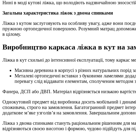
Нині в моді кутові ліжка, що володіють надзвичайною зносості
Загальна характеристика ліжок з двома спинками
Ліжка з кутом заслуговують на особливу увагу, адже вони поєдн
пружною ортопедичної поверхнею. Розумний матрац допоможе в
в цілому.
Виробництво каркаса ліжка в кут на з
Ліжка в кут схильні до інтенсивної експлуатації, тому каркас 
Масивна деревина в корпусі з різних натуральних порід за
Металеві ортопедичні вставки з буковими ламелями додад
перевагу слід віддавати елементам, сполученим методом 
Фанера, ДСП або ДВП. Матеріал відрізняється низькою вартістю
Однокутовий предмет від виробника досить мобільний і динам
споживача, строго на замовлення. Багатогранний предмет інтер’є
додаткове м’яке узголів’я на замовлення. Завершальним доповн
Ліжка з двома спинками стануть раціональним рішенням для мал
відрізняються своєю висотою і формою, чудово підійдуть для під