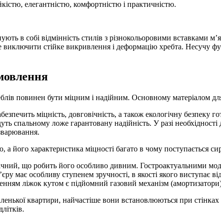
йкістю, елегантністю, комфортністю і практичністю.
ують в собі відмінність стилів з різнокольоровими вставками м’я
иключити стійке викривлення і деформацію хребта. Несучу функ
амовлення
меблів повинен бути міцним і надійним. Основному матеріалом дл
безпечить міцність, довговічність, а також екологічну безпеку г
уть спальному ложе гарантовану надійність. У разі необхідності
зварювання.
, а його характеристика міцності багато в чому поступається си
ічний, що робить його особливо дивним. Гостроактуальними мод
ру має особливу ступенем зручності, в якості якого виступає від
енням ліжок кутом є підйомний газовий механізм (амортизатори)
енької квартири, найчастіше вони встановлюються при стінках к
літків.