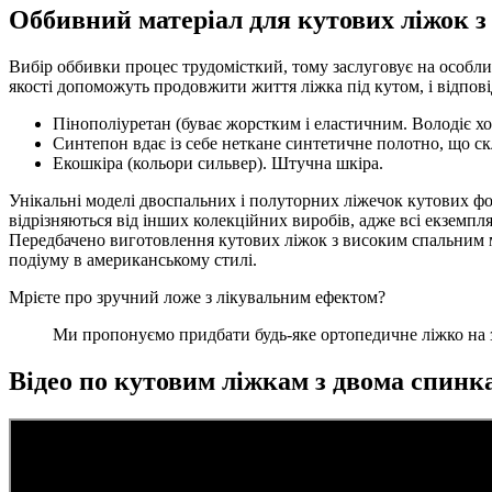
Оббивний матеріал для кутових ліжок з
Вибір оббивки процес трудомісткий, тому заслуговує на особлив
якості допоможуть продовжити життя ліжка під кутом, і відпов
Пінополіуретан (буває жорстким і еластичним. Володіє х
Синтепон вдає із себе неткане синтетичне полотно, що ск
Екошкіра (кольори сильвер). Штучна шкіра.
Унікальні моделі двоспальних і полуторних ліжечок кутових ф
відрізняються від інших колекційних виробів, адже всі екземп
Передбачено виготовлення кутових ліжок з високим спальним мі
подіуму в американському стилі.
Мрієте про зручний ложе з лікувальним ефектом?
Ми пропонуємо придбати будь-яке ортопедичне ліжко на 
Відео по кутовим ліжкам з двома спинк