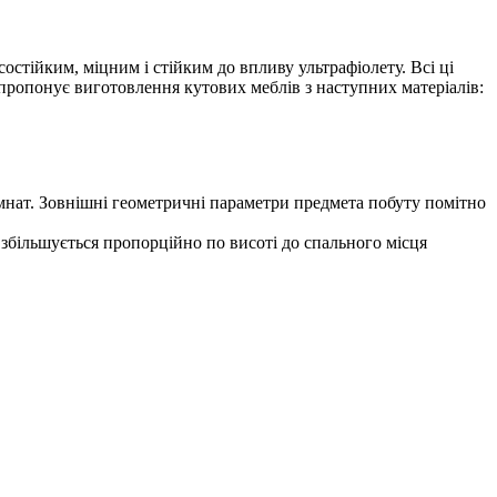
остійким, міцним і стійким до впливу ультрафіолету. Всі ці
пропонує виготовлення кутових меблів з наступних матеріалів:
мнат. Зовнішні геометричні параметри предмета побуту помітно
збільшується пропорційно по висоті до спального місця