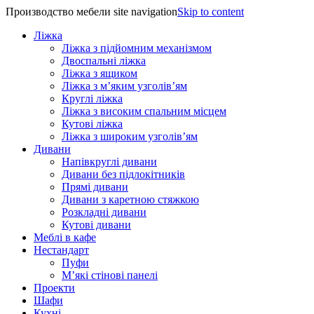
Производство мебели site navigation
Skip to content
Ліжка
Ліжка з підйомним механізмом
Двоспальні ліжка
Ліжка з ящиком
Ліжка з м’яким узголів’ям
Круглі ліжка
Ліжка з високим спальним місцем
Кутові ліжка
Ліжка з широким узголів’ям
Дивани
Напівкруглі дивани
Дивани без підлокітників
Прямі дивани
Дивани з каретною стяжкою
Розкладні дивани
Кутові дивани
Меблі в кафе
Нестандарт
Пуфи
М’які стінові панелі
Проекти
Шафи
Кухні