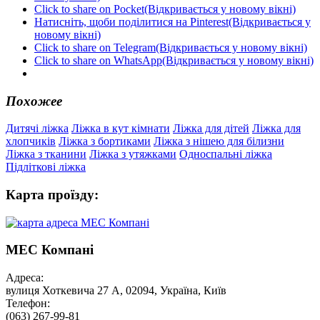
Click to share on Pocket(Відкривається у новому вікні)
Натисніть, щоби поділитися на Pinterest(Відкривається у
новому вікні)
Click to share on Telegram(Відкривається у новому вікні)
Click to share on WhatsApp(Відкривається у новому вікні)
Похожее
Дитячі ліжка
Ліжка в кут кімнати
Ліжка для дітей
Ліжка для
хлопчиків
Ліжка з бортиками
Ліжка з нішею для білизни
Ліжка з тканини
Ліжка з утяжками
Односпальні ліжка
Підліткові ліжка
Карта проїзду:
МЕС Компані
Адреса:
вулиця Хоткевича 27 А, 02094, Україна, Київ
Телефон:
(063) 267-99-81