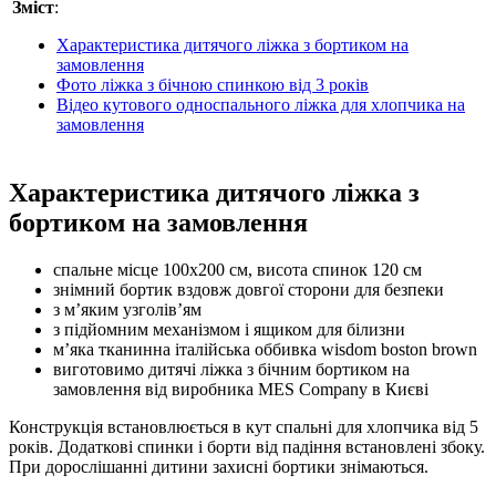
Зміст
:
Характеристика дитячого ліжка з бортиком на
замовлення
Фото ліжка з бічною спинкою від 3 років
Відео кутового односпального ліжка для хлопчика на
замовлення
Характеристика дитячого ліжка з
бортиком на замовлення
спальне місце 100х200 см, висота спинок 120 см
знімний бортик вздовж довгої сторони для безпеки
з м’яким узголів’ям
з підйомним механізмом і ящиком для білизни
м’яка тканинна італійська оббивка wisdom boston brown
виготовимо дитячі ліжка з бічним бортиком на
замовлення від виробника MES Company в Києві
Конструкція встановлюється в кут спальні для хлопчика від 5
років. Додаткові спинки і борти від падіння встановлені збоку.
При дорослішанні дитини захисні бортики знімаються.