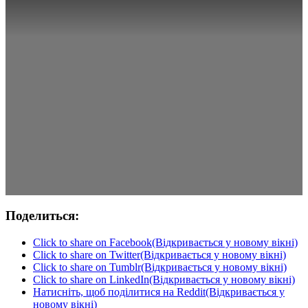
Поделиться:
Click to share on Facebook(Відкривається у новому вікні)
Click to share on Twitter(Відкривається у новому вікні)
Click to share on Tumblr(Відкривається у новому вікні)
Click to share on LinkedIn(Відкривається у новому вікні)
Натисніть, щоб поділитися на Reddit(Відкривається у
новому вікні)