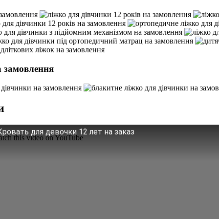
а замовлення
и
Кровать для девочки 12 лет на заказ
tch this video on YouTube