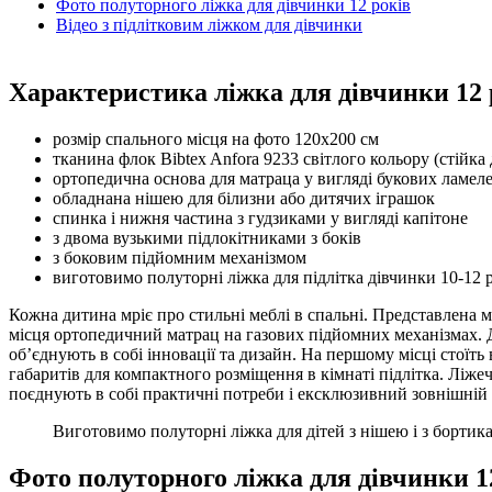
Фото полуторного ліжка для дівчинки 12 років
Відео з підлітковим ліжком для дівчинки
Характеристика ліжка для дівчинки 12 
розмір спального місця на фото 120х200 см
тканина флок Bibtex Anfora 9233 світлого кольору (стійк
ортопедична основа для матраца у вигляді букових ламеле
обладнана нішею для білизни або дитячих іграшок
спинка і нижня частина з гудзиками у вигляді капітоне
з двома вузькими підлокітниками з боків
з боковим підйомним механізмом
виготовимо полуторні ліжка для підлітка дівчинки 10-12
Кожна дитина мріє про стильні меблі в спальні. Представлена мо
місця ортопедичний матрац на газових підйомних механізмах.
об’єднують в собі інновації та дизайн. На першому місці стоїть
габаритів для компактного розміщення в кімнаті підлітка. Ліже
поєднують в собі практичні потреби і ексклюзивний зовнішній 
Виготовимо полуторні ліжка для дітей з нішею і з бортик
Фото полуторного ліжка для дівчинки 1