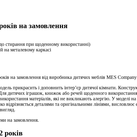
років на замовлення
а до стирання при щоденному використанні)
й на металевому каркасі
 років на замовлення від виробника дитячих меблів MES Company
дель прикрасить і доповнить інтер’єр дитячої кімнати. Конструкц
 Для дитячих іграшок, книжок або речей щоденного використання
 використання матеріалів, які не викликають алергію. У моделі на
чко відрізняється деталями та оригінальними лініями, висловлює 
вигляд.
ами на замовлення.
2 років