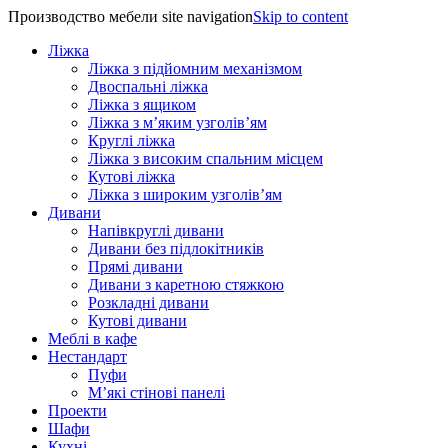
Производство мебели site navigation
Skip to content
Ліжка
Ліжка з підйомним механізмом
Двоспальні ліжка
Ліжка з ящиком
Ліжка з м’яким узголів’ям
Круглі ліжка
Ліжка з високим спальним місцем
Кутові ліжка
Ліжка з широким узголів’ям
Дивани
Напівкруглі дивани
Дивани без підлокітників
Прямі дивани
Дивани з каретною стяжкою
Розкладні дивани
Кутові дивани
Меблі в кафе
Нестандарт
Пуфи
М’які стінові панелі
Проекти
Шафи
Кухні