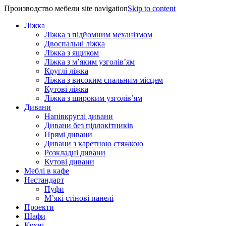
Производство мебели site navigation
Skip to content
Ліжка
Ліжка з підйомним механізмом
Двоспальні ліжка
Ліжка з ящиком
Ліжка з м’яким узголів’ям
Круглі ліжка
Ліжка з високим спальним місцем
Кутові ліжка
Ліжка з широким узголів’ям
Дивани
Напівкруглі дивани
Дивани без підлокітників
Прямі дивани
Дивани з каретною стяжкою
Розкладні дивани
Кутові дивани
Меблі в кафе
Нестандарт
Пуфи
М’які стінові панелі
Проекти
Шафи
Кухні