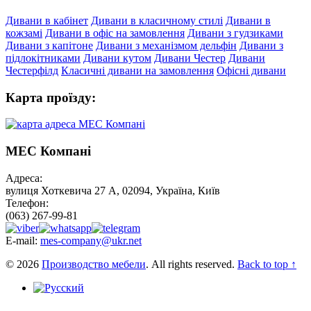
Дивани в кабінет
Дивани в класичному стилі
Дивани в
кожзамі
Дивани в офіс на замовлення
Дивани з гудзиками
Дивани з капітоне
Дивани з механізмом дельфін
Дивани з
підлокітниками
Дивани кутом
Дивани Честер
Дивани
Честерфілд
Класичні дивани на замовлення
Офісні дивани
Карта проїзду:
МЕС Компані
Адреса:
вулиця Хоткевича 27 А, 02094, Україна, Київ
Телефон:
(063) 267-99-81
E-mail:
mes-company@ukr.net
© 2026
Производство мебели
. All rights reserved.
Back to top ↑