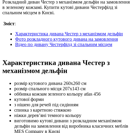
Розкладний диван Честер з механізмом дельфін на замовлення
в зеленому кожзамі. Купити кутові дивани Честерфілд зі
спальним місцем в Києві.
Зміст
:
Характеристика дивана Честер з механізмом дельфін
Фото розкладного кутового дивана на замовлення
Відео по дивану Честерфілд зі спальним місцем
Характеристика дивана Честер з
механізмом дельфін
розмір кутового дивана 260х260 см
розмір спального місця 207х143 см
оббивка кожзам зеленого кольору atlas 456
кутової форми
з нішею для речей під сидінням
спинка з каретною стяжкою
ніжки дерев’яні темного кольору
виготовимо кутові дивани з розкладним механізмом
дельфін на замовлення від виробника класичних меблів
MES Company в Києві