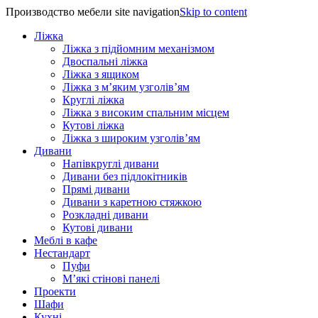
Производство мебели site navigation
Skip to content
Ліжка
Ліжка з підйомним механізмом
Двоспальні ліжка
Ліжка з ящиком
Ліжка з м’яким узголів’ям
Круглі ліжка
Ліжка з високим спальним місцем
Кутові ліжка
Ліжка з широким узголів’ям
Дивани
Напівкруглі дивани
Дивани без підлокітників
Прямі дивани
Дивани з каретною стяжкою
Розкладні дивани
Кутові дивани
Меблі в кафе
Нестандарт
Пуфи
М’які стінові панелі
Проекти
Шафи
Кухні