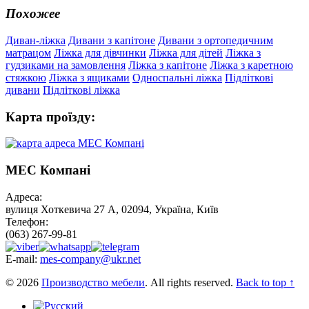
Похожее
Диван-ліжка
Дивани з капітоне
Дивани з ортопедичним
матрацом
Ліжка для дівчинки
Ліжка для дітей
Ліжка з
гудзиками на замовлення
Ліжка з капітоне
Ліжка з каретною
стяжкою
Ліжка з ящиками
Односпальні ліжка
Підліткові
дивани
Підліткові ліжка
Карта проїзду:
МЕС Компані
Адреса:
вулиця Хоткевича 27 А, 02094, Україна, Київ
Телефон:
(063) 267-99-81
E-mail:
mes-company@ukr.net
© 2026
Производство мебели
. All rights reserved.
Back to top ↑