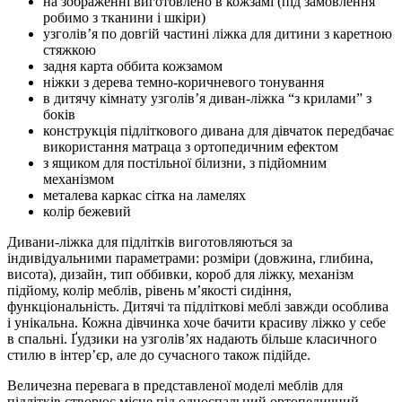
на зображенні виготовлено в кожзамі (під замовлення
робимо з тканини і шкіри)
узголів’я по довгій частині ліжка для дитини з каретною
стяжкою
задня карта оббита кожзамом
ніжки з дерева темно-коричневого тонування
в дитячу кімнату узголів’я диван-ліжка “з крилами” з
боків
конструкція підліткового дивана для дівчаток передбачає
використання матраца з ортопедичним ефектом
з ящиком для постільної білизни, з підйомним
механізмом
металева каркас сітка на ламелях
колір бежевий
Дивани-ліжка для підлітків виготовляються за
індивідуальними параметрами: розміри (довжина, глибина,
висота), дизайн, тип оббивки, короб для ліжку, механізм
підйому, колір меблів, рівень м’якості сидіння,
функціональність. Дитячі та підліткові меблі завжди особлива
і унікальна. Кожна дівчинка хоче бачити красиву ліжко у себе
в спальні. Ґудзики на узголів’ях надають більше класичного
стилю в інтер’єр, але до сучасного також підійде.
Величезна перевага в представленої моделі меблів для
підлітків створює місце під односпальний ортопедичний