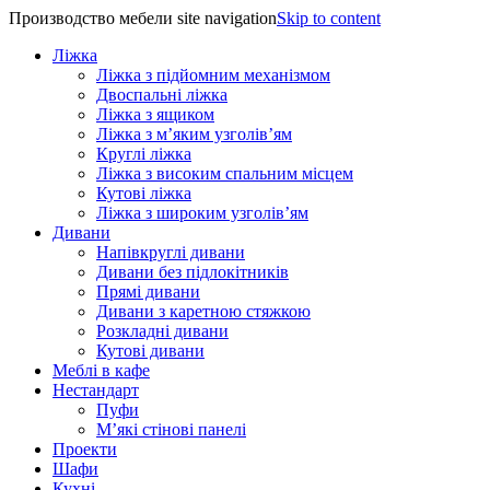
Производство мебели site navigation
Skip to content
Ліжка
Ліжка з підйомним механізмом
Двоспальні ліжка
Ліжка з ящиком
Ліжка з м’яким узголів’ям
Круглі ліжка
Ліжка з високим спальним місцем
Кутові ліжка
Ліжка з широким узголів’ям
Дивани
Напівкруглі дивани
Дивани без підлокітників
Прямі дивани
Дивани з каретною стяжкою
Розкладні дивани
Кутові дивани
Меблі в кафе
Нестандарт
Пуфи
М’які стінові панелі
Проекти
Шафи
Кухні