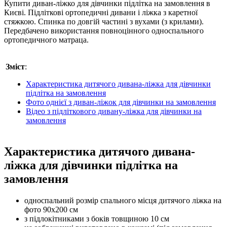
Купити диван-ліжко для дівчинки підлітка на замовлення в
Києві. Підліткові ортопедичні дивани і ліжка з каретної
стяжкою. Спинка по довгій частині з вухами (з крилами).
Передбачено використання повноцінного односпального
ортопедичного матраца.
Зміст
:
Характеристика дитячого дивана-ліжка для дівчинки
підлітка на замовлення
Фото однієї з диван-ліжок для дівчинки на замовлення
Відео з підліткового дивану-ліжка для дівчинки на
замовлення
Характеристика дитячого дивана-
ліжка для дівчинки підлітка на
замовлення
односпальний розмір спального місця дитячого ліжка на
фото 90х200 см
з підлокітниками з боків товщиною 10 см