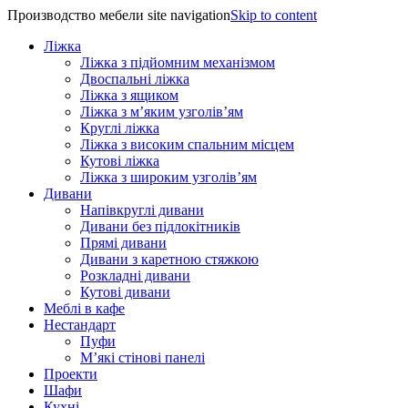
Производство мебели site navigation
Skip to content
Ліжка
Ліжка з підйомним механізмом
Двоспальні ліжка
Ліжка з ящиком
Ліжка з м’яким узголів’ям
Круглі ліжка
Ліжка з високим спальним місцем
Кутові ліжка
Ліжка з широким узголів’ям
Дивани
Напівкруглі дивани
Дивани без підлокітників
Прямі дивани
Дивани з каретною стяжкою
Розкладні дивани
Кутові дивани
Меблі в кафе
Нестандарт
Пуфи
М’які стінові панелі
Проекти
Шафи
Кухні