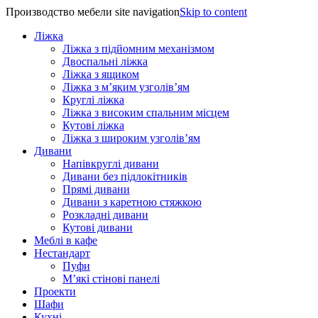
Производство мебели site navigation
Skip to content
Ліжка
Ліжка з підйомним механізмом
Двоспальні ліжка
Ліжка з ящиком
Ліжка з м’яким узголів’ям
Круглі ліжка
Ліжка з високим спальним місцем
Кутові ліжка
Ліжка з широким узголів’ям
Дивани
Напівкруглі дивани
Дивани без підлокітників
Прямі дивани
Дивани з каретною стяжкою
Розкладні дивани
Кутові дивани
Меблі в кафе
Нестандарт
Пуфи
М’які стінові панелі
Проекти
Шафи
Кухні