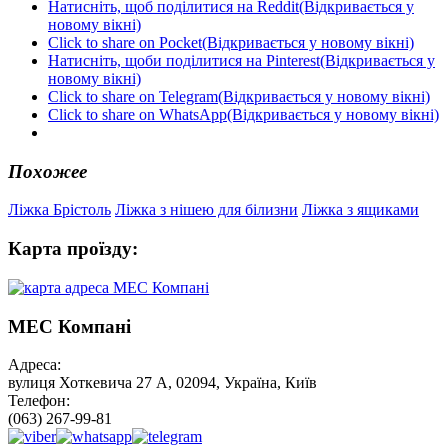
Натисніть, щоб поділитися на Reddit(Відкривається у
новому вікні)
Click to share on Pocket(Відкривається у новому вікні)
Натисніть, щоби поділитися на Pinterest(Відкривається у
новому вікні)
Click to share on Telegram(Відкривається у новому вікні)
Click to share on WhatsApp(Відкривається у новому вікні)
Похожее
Ліжка Брістоль
Ліжка з нішею для білизни
Ліжка з ящиками
Карта проїзду:
МЕС Компані
Адреса:
вулиця Хоткевича 27 А, 02094, Україна, Київ
Телефон:
(063) 267-99-81