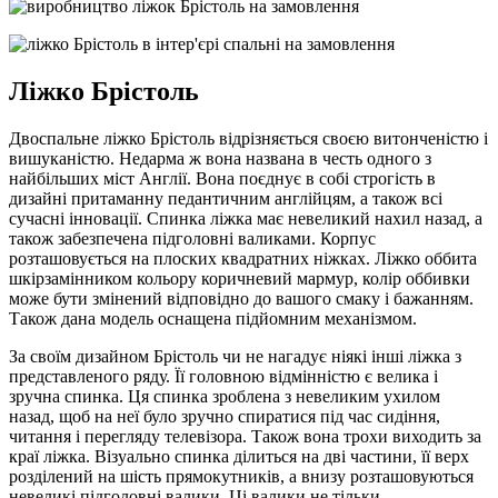
Ліжко Брістоль
Двоспальне ліжко Брістоль відрізняється своєю витонченістю і
вишуканістю. Недарма ж вона названа в честь одного з
найбільших міст Англії. Вона поєднує в собі строгість в
дизайні притаманну педантичним англійцям, а також всі
сучасні інновації. Спинка ліжка має невеликий нахил назад, а
також забезпечена підголовні валиками. Корпус
розташовується на плоских квадратних ніжках. Ліжко оббита
шкірзамінником кольору коричневий мармур, колір оббивки
може бути змінений відповідно до вашого смаку і бажанням.
Також дана модель оснащена підйомним механізмом.
За своїм дизайном Брістоль чи не нагадує ніякі інші ліжка з
представленого ряду. Її головною відмінністю є велика і
зручна спинка. Ця спинка зроблена з невеликим ухилом
назад, щоб на неї було зручно спиратися під час сидіння,
читання і перегляду телевізора. Також вона трохи виходить за
краї ліжка. Візуально спинка ділиться на дві частини, її верх
розділений на шість прямокутників, а внизу розташовуються
невеликі підголовні валики. Ці валики не тільки