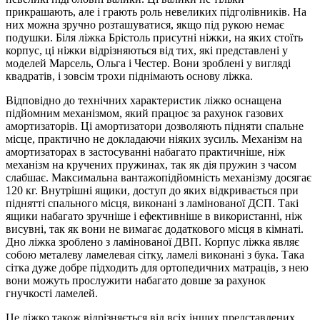
прикрашають, але і грають роль невеликих підголівників. На
них можна зручно розташуватися, якщо під рукою немає
подушки. Біля ліжка Брістоль присутні ніжки, на яких стоїть
корпус, ці ніжки відрізняються від тих, які представлені у
моделей Марсель, Ольга і Честер. Вони зроблені у вигляді
квадратів, і зовсім трохи піднімають основу ліжка.
Відповідно до технічних характеристик ліжко оснащена
підйомним механізмом, який працює за рахунок газових
амортизаторів. Ці амортизатори дозволяють підняти спальне
місце, практично не докладаючи ніяких зусиль. Механізм на
амортизаторах в застосуванні набагато практичніше, ніж
механізм на кручених пружинах, так як дія пружин з часом
слабшає. Максимальна вантажопідйомність механізму досягає
120 кг. Внутрішні ящики, доступ до яких відкривається при
піднятті спального місця, виконані з ламінованої ДСП. Такі
ящики набагато зручніше і ефективніше в використанні, ніж
висувні, так як вони не вимагає додаткового місця в кімнаті.
Дно ліжка зроблено з ламінованої ДВП. Корпус ліжка являє
собою металеву ламелевая сітку, ламелі виконані з бука. Така
сітка дуже добре підходить для ортопедичних матраців, з нею
вони можуть прослужити набагато довше за рахунок
гнучкості ламелей.
Це ліжко також відрізняється від всіх інших представлених