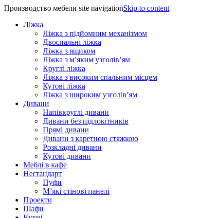
Производство мебели site navigation
Skip to content
Ліжка
Ліжка з підйомним механізмом
Двоспальні ліжка
Ліжка з ящиком
Ліжка з м’яким узголів’ям
Круглі ліжка
Ліжка з високим спальним місцем
Кутові ліжка
Ліжка з широким узголів’ям
Дивани
Напівкруглі дивани
Дивани без підлокітників
Прямі дивани
Дивани з каретною стяжкою
Розкладні дивани
Кутові дивани
Меблі в кафе
Нестандарт
Пуфи
М’які стінові панелі
Проекти
Шафи
Кухні