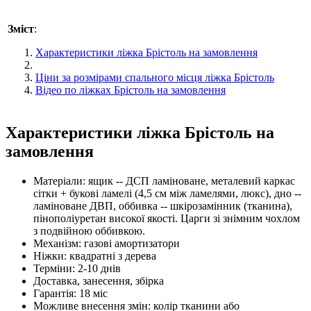
Зміст
:
Характеристики ліжка Брістоль на замовлення
Ціни за розмірами спального місця ліжка Брістоль
Відео по ліжках Брістоль на замовлення
Характеристики ліжка Брістоль на
замовлення
Матеріали: ящик -- ДСП ламіноване, металевий каркас
сітки + букові ламелі (4,5 см між ламелями, люкс), дно --
ламіноване ДВП, оббивка -- шкірозамінник (тканина),
пінополіуретан високої якості. Царги зі знімним чохлом
з подвійною оббивкою.
Механізм: газові амортизатори
Ніжки: квадратні з дерева
Терміни: 2-10 днів
Доставка, занесення, збірка
Гарантія: 18 міс
Можливе внесення змін: колір тканини або