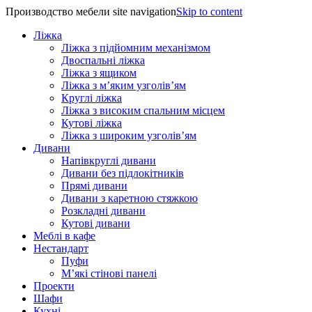
Производство мебели site navigation
Skip to content
Ліжка
Ліжка з підйомним механізмом
Двоспальні ліжка
Ліжка з ящиком
Ліжка з м’яким узголів’ям
Круглі ліжка
Ліжка з високим спальним місцем
Кутові ліжка
Ліжка з широким узголів’ям
Дивани
Напівкруглі дивани
Дивани без підлокітників
Прямі дивани
Дивани з каретною стяжкою
Розкладні дивани
Кутові дивани
Меблі в кафе
Нестандарт
Пуфи
М’які стінові панелі
Проекти
Шафи
Кухні