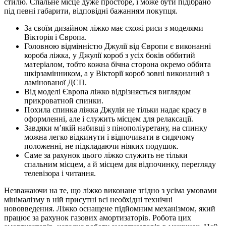
стилю. Спальне місце дуже просторе, і може бути підібрано
під певні габарити, відповідні бажанням покупця.
За своїм дизайном ліжко має схожі риси з моделями
Вікторія і Європа.
Головною відмінністю Джулії від Європи є виконанні
короба ліжка, у Джулії короб з усіх боків оббитий
матеріалом, тобто кожна бічна сторона окремо оббита
шкірзамінником, а у Вікторії короб зовні виконаний з
ламінованої ДСП.
Від моделі Європа ліжко відрізняється виглядом
прикроватной спинки.
Похила спинка ліжка Джулія не тільки надає красу в
оформленні, але і служить місцем для релаксації.
Завдяки м’якій набивці з пінополіуретану, на спинку
можна легко відкинути і відпочивати в сидячому
положенні, не підкладаючи ніяких подушок.
Саме за рахунок цього ліжко служить не тільки
спальним місцем, а й місцем для відпочинку, перегляду
телевізора і читання.
Незважаючи на те, що ліжко виконане згідно з усіма умовами
мінімалізму в ній присутні всі необхідні технічні
нововведення. Ліжко оснащене підйомним механізмом, який
працює за рахунок газових амортизаторів. Робота цих