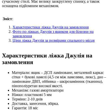
сучасному стилі. Має велику заокруглену спинку, а також
оснащена підйомним механізмом.
Зміст
:
Характеристики ліжка Джулія на замовлення
Фото по ліжках Джулія з ящиком для білизни на
замовлення
Ціни ліжка Джулія за розмірами спального місця
Характеристики ліжка Джулія на
замовлення
Матеріали: ящик – ДСП ламіноване, металевий каркас
сітки + букові ламелі (4,5 см між ламелями, люкс), дно –
ламіноване ДВП, оббивка – шкірозамінник (тканина),
пінополіуретан високої якості.
Механізм: газові амортизатори
Ніжки: пластикові 5 мм
Терміни: 2-10 днів
Доставка, занесення, збірка.
Гарантія: 18 міс