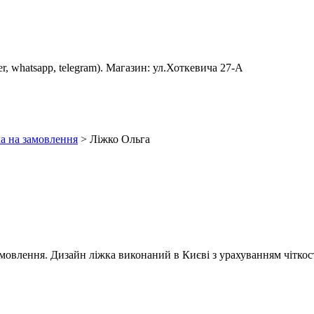
er, whatsapp, telegram). Магазин: ул.Хоткевича 27-А
а на замовлення
>
Ліжко Ольга
лення. Дизайн ліжка виконаний в Києві з урахуванням чіткості і