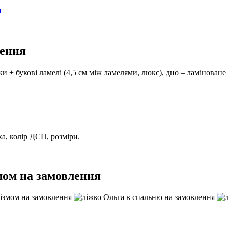
я
лення
и + букові ламелі (4,5 см між ламелями, люкс), дно – ламінован
а, колір ДСП, розміри.
мом на замовлення