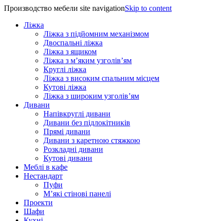
Производство мебели site navigation
Skip to content
Ліжка
Ліжка з підйомним механізмом
Двоспальні ліжка
Ліжка з ящиком
Ліжка з м’яким узголів’ям
Круглі ліжка
Ліжка з високим спальним місцем
Кутові ліжка
Ліжка з широким узголів’ям
Дивани
Напівкруглі дивани
Дивани без підлокітників
Прямі дивани
Дивани з каретною стяжкою
Розкладні дивани
Кутові дивани
Меблі в кафе
Нестандарт
Пуфи
М’які стінові панелі
Проекти
Шафи
Кухні