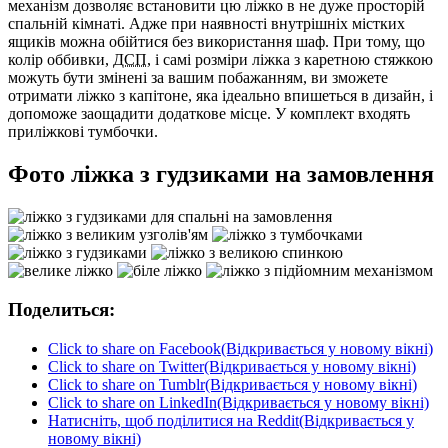
механізм дозволяє встановити цю ліжко в не дуже просторій
спальній кімнаті. Адже при наявності внутрішніх містких
ящиків можна обійтися без використання шаф. При тому, що
колір оббивки,
ДСП
, і самі розміри ліжка з каретною стяжкою
можуть бути змінені за вашим побажанням, ви зможете
отримати ліжко з капітоне, яка ідеально впишеться в дизайн, і
допоможе заощадити додаткове місце. У комплект входять
приліжкові тумбочки.
Фото ліжка з гудзиками на замовлення
Поделиться:
Click to share on Facebook(Відкривається у новому вікні)
Click to share on Twitter(Відкривається у новому вікні)
Click to share on Tumblr(Відкривається у новому вікні)
Click to share on LinkedIn(Відкривається у новому вікні)
Натисніть, щоб поділитися на Reddit(Відкривається у
новому вікні)