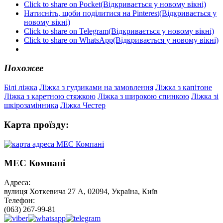
Click to share on Pocket(Відкривається у новому вікні)
Натисніть, щоби поділитися на Pinterest(Відкривається у
новому вікні)
Click to share on Telegram(Відкривається у новому вікні)
Click to share on WhatsApp(Відкривається у новому вікні)
Похожее
Білі ліжка
Ліжка з гудзиками на замовлення
Ліжка з капітоне
Ліжка з каретною стяжкою
Ліжка з широкою спинкою
Ліжка зі
шкірозамінника
Ліжка Честер
Карта проїзду:
МЕС Компані
Адреса:
вулиця Хоткевича 27 А, 02094, Україна, Київ
Телефон:
(063) 267-99-81