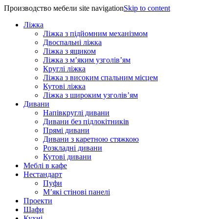
Производство мебели site navigation
Skip to content
Ліжка
Ліжка з підйомним механізмом
Двоспальні ліжка
Ліжка з ящиком
Ліжка з м’яким узголів’ям
Круглі ліжка
Ліжка з високим спальним місцем
Кутові ліжка
Ліжка з широким узголів’ям
Дивани
Напівкруглі дивани
Дивани без підлокітників
Прямі дивани
Дивани з каретною стяжкою
Розкладні дивани
Кутові дивани
Меблі в кафе
Нестандарт
Пуфи
М’які стінові панелі
Проекти
Шафи
Кухні