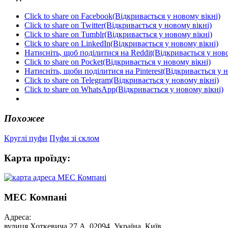
Click to share on Facebook(Відкривається у новому вікні)
Click to share on Twitter(Відкривається у новому вікні)
Click to share on Tumblr(Відкривається у новому вікні)
Click to share on LinkedIn(Відкривається у новому вікні)
Натисніть, щоб поділитися на Reddit(Відкривається у ново
Click to share on Pocket(Відкривається у новому вікні)
Натисніть, щоби поділитися на Pinterest(Відкривається у н
Click to share on Telegram(Відкривається у новому вікні)
Click to share on WhatsApp(Відкривається у новому вікні)
Похожее
Круглі пуфи
Пуфи зі склом
Карта проїзду:
МЕС Компані
Адреса:
вулиця Хоткевича 27 А, 02094, Україна, Київ