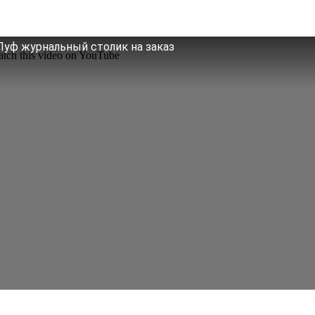
Пуф журнальный столик на заказ
tch this video on YouTube