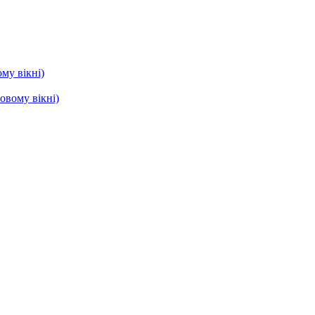
му вікні)
овому вікні)