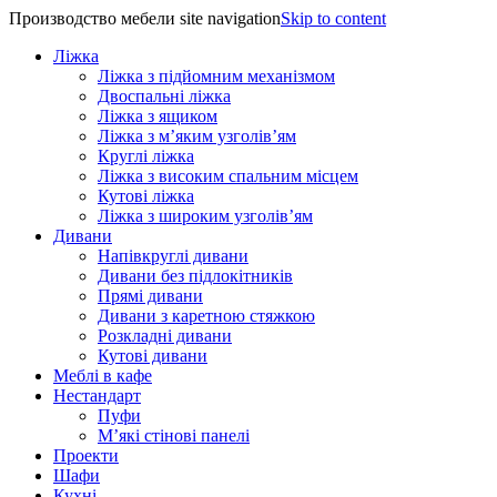
Производство мебели site navigation
Skip to content
Ліжка
Ліжка з підйомним механізмом
Двоспальні ліжка
Ліжка з ящиком
Ліжка з м’яким узголів’ям
Круглі ліжка
Ліжка з високим спальним місцем
Кутові ліжка
Ліжка з широким узголів’ям
Дивани
Напівкруглі дивани
Дивани без підлокітників
Прямі дивани
Дивани з каретною стяжкою
Розкладні дивани
Кутові дивани
Меблі в кафе
Нестандарт
Пуфи
М’які стінові панелі
Проекти
Шафи
Кухні