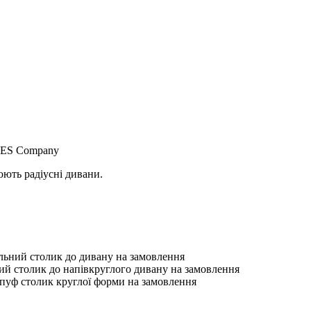
 MES Company
ють радіусні дивани.