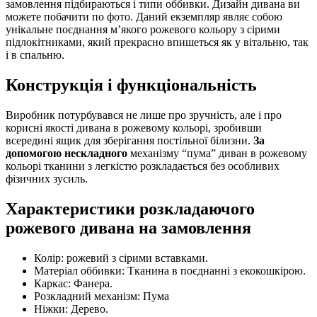
замовлення підбираються і типи оббивки. Дизайн дивана ви
можете побачити по фото. Даний екземпляр являє собою
унікальне поєднання м’якого рожевого кольору з сірими
підлокітниками, який прекрасно впишеться як у вітальню, так
і в спальню.
Конструкція і функціональність
Виробник потурбувався не лише про зручність, але і про
корисні якості дивана в рожевому кольорі, зробивши
всередині ящик для зберігання постільної білизни.
За
допомогою нескладного
механізму “пума” диван в рожевому
кольорі тканини з легкістю розкладається без особливих
фізичних зусиль.
Характеристики розкладаючого
рожевого дивана на замовлення
Колір: рожевий з сірими вставками.
Матеріал оббивки: Тканина в поєднанні з екокошкірою.
Каркас: Фанера.
Розкладний механізм: Пума
Ніжки: Дерево.