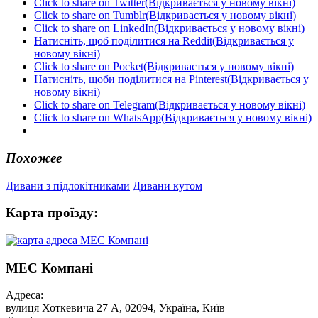
Click to share on Twitter(Відкривається у новому вікні)
Click to share on Tumblr(Відкривається у новому вікні)
Click to share on LinkedIn(Відкривається у новому вікні)
Натисніть, щоб поділитися на Reddit(Відкривається у
новому вікні)
Click to share on Pocket(Відкривається у новому вікні)
Натисніть, щоби поділитися на Pinterest(Відкривається у
новому вікні)
Click to share on Telegram(Відкривається у новому вікні)
Click to share on WhatsApp(Відкривається у новому вікні)
Похожее
Дивани з підлокітниками
Дивани кутом
Карта проїзду:
МЕС Компані
Адреса:
вулиця Хоткевича 27 А, 02094, Україна, Київ