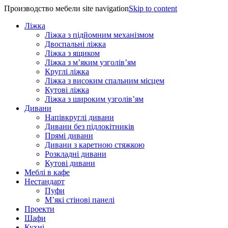
Производство мебели site navigation
Skip to content
Ліжка
Ліжка з підйомним механізмом
Двоспальні ліжка
Ліжка з ящиком
Ліжка з м’яким узголів’ям
Круглі ліжка
Ліжка з високим спальним місцем
Кутові ліжка
Ліжка з широким узголів’ям
Дивани
Напівкруглі дивани
Дивани без підлокітників
Прямі дивани
Дивани з каретною стяжкою
Розкладні дивани
Кутові дивани
Меблі в кафе
Нестандарт
Пуфи
М’які стінові панелі
Проекти
Шафи
Кухні