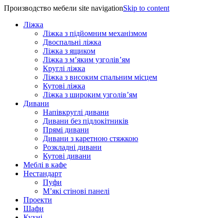
Производство мебели site navigation
Skip to content
Ліжка
Ліжка з підйомним механізмом
Двоспальні ліжка
Ліжка з ящиком
Ліжка з м’яким узголів’ям
Круглі ліжка
Ліжка з високим спальним місцем
Кутові ліжка
Ліжка з широким узголів’ям
Дивани
Напівкруглі дивани
Дивани без підлокітників
Прямі дивани
Дивани з каретною стяжкою
Розкладні дивани
Кутові дивани
Меблі в кафе
Нестандарт
Пуфи
М’які стінові панелі
Проекти
Шафи
Кухні