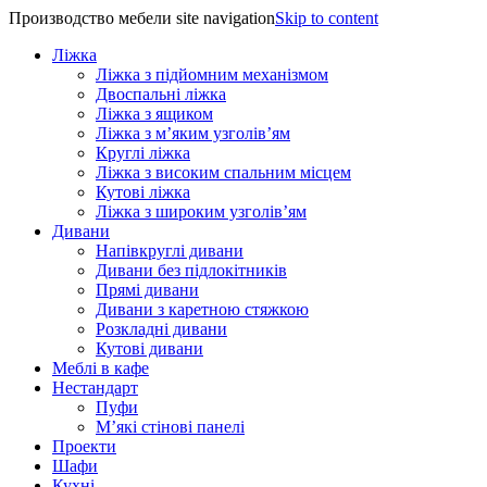
Производство мебели site navigation
Skip to content
Ліжка
Ліжка з підйомним механізмом
Двоспальні ліжка
Ліжка з ящиком
Ліжка з м’яким узголів’ям
Круглі ліжка
Ліжка з високим спальним місцем
Кутові ліжка
Ліжка з широким узголів’ям
Дивани
Напівкруглі дивани
Дивани без підлокітників
Прямі дивани
Дивани з каретною стяжкою
Розкладні дивани
Кутові дивани
Меблі в кафе
Нестандарт
Пуфи
М’які стінові панелі
Проекти
Шафи
Кухні