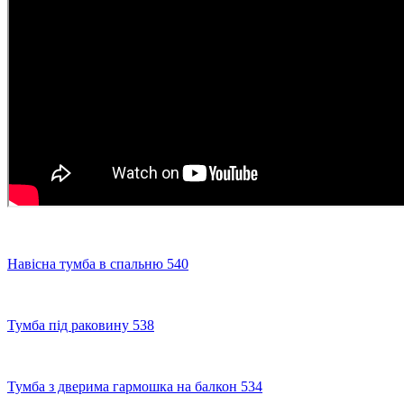
Навісна тумба в спальню 540
Тумба під раковину 538
Тумба з дверима гармошка на балкон 534