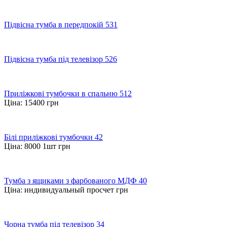
Підвісна тумба в передпокій 531
Підвісна тумба під телевізор 526
Приліжкові тумбочки в спальню 512
Ціна:
15400
грн
Білі приліжкові тумбочки 42
Ціна:
8000 1шт
грн
Тумба з ящиками з фарбованого МДФ 40
Ціна:
индивидуальный просчет
грн
Чорна тумба під телевізор 34