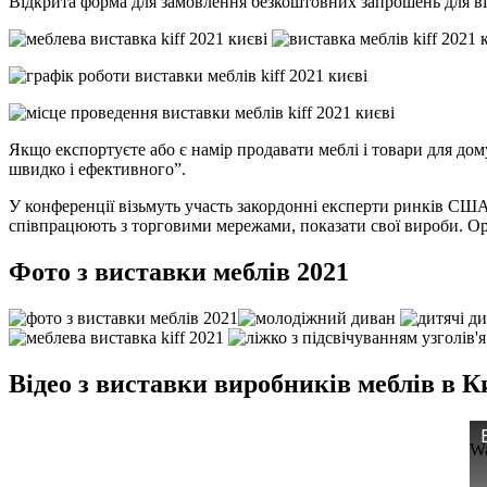
Відкрита форма для замовлення безкоштовних запрошень для відві
Якщо експортуєте або є намір продавати меблі і товари для дом
швидко і ефективного”.
У конференції візьмуть участь закордонні експерти ринків США
співпрацюють з торговими мережами, показати свої вироби. Орга
Фото з виставки меблів 2021
Відео з виставки виробників меблів в К
Wa