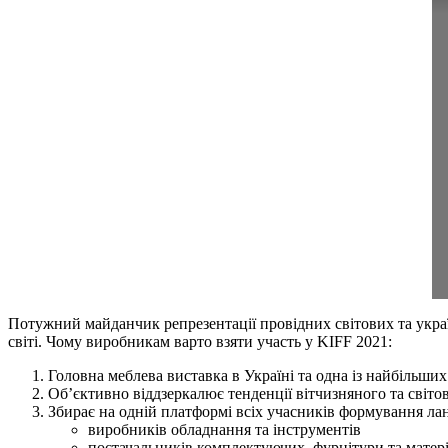
Потужний майданчик репрезентації провідних світових та украї
світі. Чому виробникам варто взяти участь у KIFF 2021:
Головна меблева виставка в Україні та одна із найбільш
Об’єктивно віддзеркалює тенденції вітчизняного та світов
Збирає на одній платформі всіх учасників формування ла
виробників обладнання та інструментів
постачальників комплектуючих, фурнітури та матері