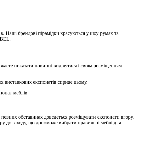
ів. Наші брендові пірамідки красуються у шоу-румах та
EBEL.
ажаєте показати повинні виділятися і своїм розміщенням
их виставкових експонатів сприяє цьому.
понат меблів.
У певних обставинах доведеться розміщувати експонати вгору,
ору до заходу, що допоможе вибрати правильні меблі для