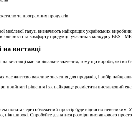
 текстилю та програмних продуктів
ової меблевої галузі визначають найкращих українських виробник
довговічності та комфорту продукції учасників конкурсу BEST M
і на виставці
 на виставці має вирішальне значення, тому що вироби, які ви б
дах має життєво важливе значення для продажів, і вибір найкращ
при прийнятті рішення і як найкраще розмістити виставковий екс
ір експоната через обмежений простір буде відносно невеликим. 
єю, ніж широкі. Спробуйте дізнатися розміри виставкового прост