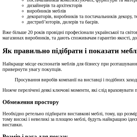
дизайнерів та архітекторів
виробників меблів
декораторів, виробників та постачальників декору,
дистриб’юторів, дилерів та баєрів.
Вже більше 20 років провідні професіонали української та світ
магазинах виробників, та дають споживачам гарантію якості, 
Як правильно підібрати і показати мебл
Найкраще місце експонатів меблів для бізнесу при розташуванні
привернути увагу покупців.
Просування виробів компанії на виставці і подібних захо
Нижче перелічені деякі ключові моменти, які слід враховувати 
Обмеження простору
Необхідно ретельно підбирати виставкові меблі, тому, що розм
тому високі і невеликі за площею меблі, будуть найкращою іде
виставки.
Розмір і вага для показу