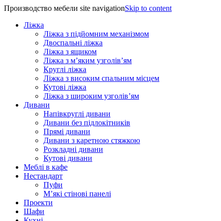
Производство мебели site navigation
Skip to content
Ліжка
Ліжка з підйомним механізмом
Двоспальні ліжка
Ліжка з ящиком
Ліжка з м’яким узголів’ям
Круглі ліжка
Ліжка з високим спальним місцем
Кутові ліжка
Ліжка з широким узголів’ям
Дивани
Напівкруглі дивани
Дивани без підлокітників
Прямі дивани
Дивани з каретною стяжкою
Розкладні дивани
Кутові дивани
Меблі в кафе
Нестандарт
Пуфи
М’які стінові панелі
Проекти
Шафи
Кухні