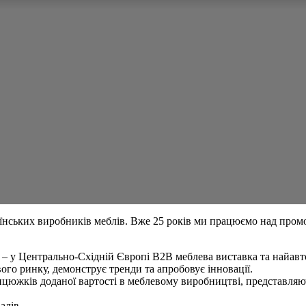
нських виробників меблів. Вже 25 років ми працюємо над промо 
их – у Центрально-Східній Європі В2В меблева виставка та найа
ого ринку, демонструє тренди та апробовує інновації.
нцюжків доданої вартості в меблевому виробництві, представляю
алів