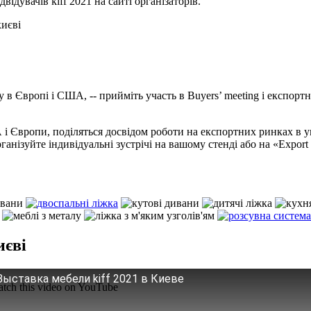
дувачів kiff 2021 на сайті організаторів.
у в Європі і США, -- прийміть участь в Buyers’ meeting і експо
 і Європи, поділяться досвідом роботи на експортних ринках в у
нізуйте індивідуальні зустрічі на вашому стенді або на «Export 
иєві
Выставка мебели kiff 2021 в Киеве
tch this video on YouTube