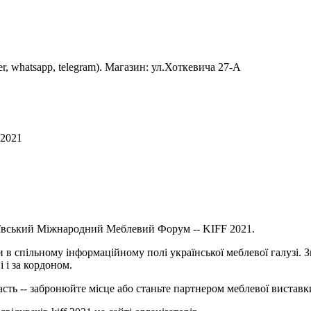
er, whatsapp, telegram). Магазин: ул.Хоткевича 27-А
 2021
 Київський Міжнародний Меблевий Форум -- KIFF 2021.
и в спільному інформаційному полі української меблевої галузі. 
 і за кордоном.
асть -- забронюйте місце або станьте партнером меблевої виставк