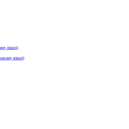
му вікні)
овому вікні)