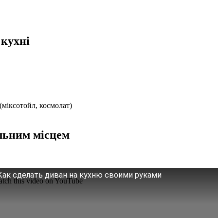
 кухні
(міксотойл, космолат)
альним місцем
Как сделать диван на кухню своими руками
tch this video on YouTube