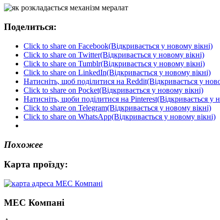
Поделиться:
Click to share on Facebook(Відкривається у новому вікні)
Click to share on Twitter(Відкривається у новому вікні)
Click to share on Tumblr(Відкривається у новому вікні)
Click to share on LinkedIn(Відкривається у новому вікні)
Натисніть, щоб поділитися на Reddit(Відкривається у ново
Click to share on Pocket(Відкривається у новому вікні)
Натисніть, щоби поділитися на Pinterest(Відкривається у н
Click to share on Telegram(Відкривається у новому вікні)
Click to share on WhatsApp(Відкривається у новому вікні)
Похожее
Карта проїзду:
МЕС Компані