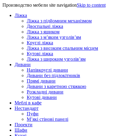
Производство мебели site navigation
Skip to content
Ліжка
Ліжка з підйомним механізмом
Двоспальні ліжка
Ліжка з ящиком
Ліжка з м’яким узголів’ям
Круглі ліжка
Ліжка з високим спальним місцем
Кутові ліжка
Ліжка з широким узголів’ям
Дивани
Напівкруглі дивани
Дивани без підлокітників
Прямі дивани
Дивани з каретною стяжкою
Розкладні дивани
Кутові дивани
Меблі в кафе
Нестандарт
Пуфи
М’які стінові панелі
Проекти
Шафи
Кухні