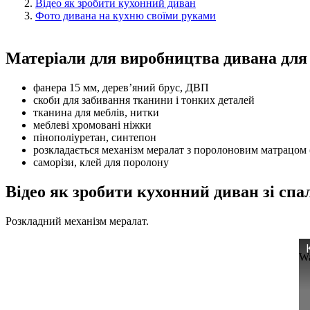
Відео як зробити кухонний диван
Фото дивана на кухню своїми руками
Матеріали для виробництва дивана для
фанера 15 мм, дерев’яний брус, ДВП
скоби для забивання тканини і тонких деталей
тканина для меблів, нитки
меблеві хромовані ніжки
пінополіуретан, синтепон
розкладається механізм мералат з поролоновим матрацом 
саморізи, клей для поролону
Відео як зробити кухонний диван зі сп
Розкладний механізм мералат.
Wa