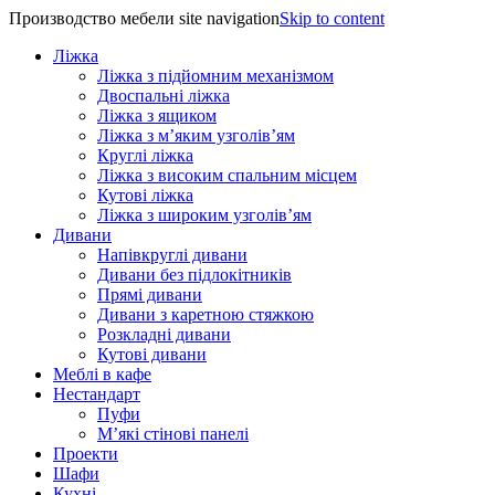
Производство мебели site navigation
Skip to content
Ліжка
Ліжка з підйомним механізмом
Двоспальні ліжка
Ліжка з ящиком
Ліжка з м’яким узголів’ям
Круглі ліжка
Ліжка з високим спальним місцем
Кутові ліжка
Ліжка з широким узголів’ям
Дивани
Напівкруглі дивани
Дивани без підлокітників
Прямі дивани
Дивани з каретною стяжкою
Розкладні дивани
Кутові дивани
Меблі в кафе
Нестандарт
Пуфи
М’які стінові панелі
Проекти
Шафи
Кухні