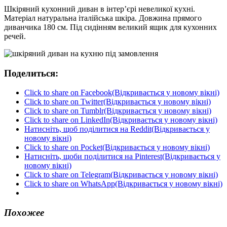
Шкіряний кухонний диван в інтер’єрі невеликої кухні.
Матеріал натуральна італійська шкіра. Довжина прямого
диванчика 180 см. Під сидінням великий ящик для кухонних
речей.
Поделиться:
Click to share on Facebook(Відкривається у новому вікні)
Click to share on Twitter(Відкривається у новому вікні)
Click to share on Tumblr(Відкривається у новому вікні)
Click to share on LinkedIn(Відкривається у новому вікні)
Натисніть, щоб поділитися на Reddit(Відкривається у
новому вікні)
Click to share on Pocket(Відкривається у новому вікні)
Натисніть, щоби поділитися на Pinterest(Відкривається у
новому вікні)
Click to share on Telegram(Відкривається у новому вікні)
Click to share on WhatsApp(Відкривається у новому вікні)
Похожее