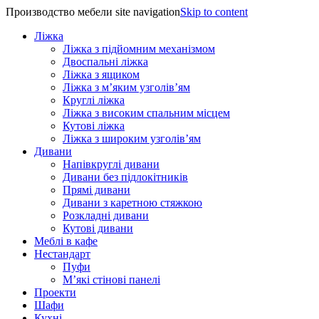
Производство мебели site navigation
Skip to content
Ліжка
Ліжка з підйомним механізмом
Двоспальні ліжка
Ліжка з ящиком
Ліжка з м’яким узголів’ям
Круглі ліжка
Ліжка з високим спальним місцем
Кутові ліжка
Ліжка з широким узголів’ям
Дивани
Напівкруглі дивани
Дивани без підлокітників
Прямі дивани
Дивани з каретною стяжкою
Розкладні дивани
Кутові дивани
Меблі в кафе
Нестандарт
Пуфи
М’які стінові панелі
Проекти
Шафи
Кухні