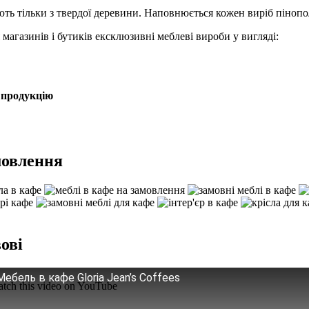
яють тільки з твердої деревини. Наповнюється кожен виріб пінопо
агазинів і бутиків ексклюзивні меблеві вироби у вигляді:
 продукцію
.
мовлення
ові
Мебель в кафе Gloria Jean’s Coffees
tch this video on YouTube