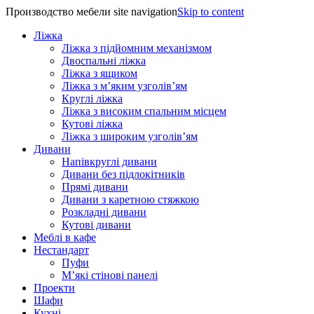
Производство мебели site navigation
Skip to content
Ліжка
Ліжка з підйомним механізмом
Двоспальні ліжка
Ліжка з ящиком
Ліжка з м’яким узголів’ям
Круглі ліжка
Ліжка з високим спальним місцем
Кутові ліжка
Ліжка з широким узголів’ям
Дивани
Напівкруглі дивани
Дивани без підлокітників
Прямі дивани
Дивани з каретною стяжкою
Розкладні дивани
Кутові дивани
Меблі в кафе
Нестандарт
Пуфи
М’які стінові панелі
Проекти
Шафи
Кухні