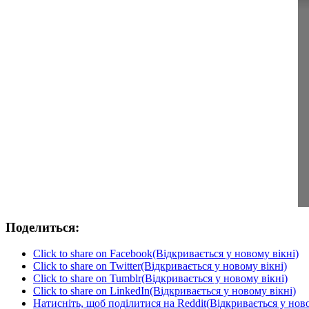
Поделиться:
Click to share on Facebook(Відкривається у новому вікні)
Click to share on Twitter(Відкривається у новому вікні)
Click to share on Tumblr(Відкривається у новому вікні)
Click to share on LinkedIn(Відкривається у новому вікні)
Натисніть, щоб поділитися на Reddit(Відкривається у ново