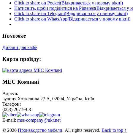
Click to share on Pocket(Відкривається у новому вікні)
Натисніть, щоби поділитися на Pinterest(Відкривається у н
Click to share on Telegram(Відкривається у новому вікні)
Click to share on WhatsApp(Відкривається у новому вікні)
Похожее
Дивани для кафе
Карта проїзду:
МЕС Компані
Адреса:
вулиця Хоткевича 27 А, 02094, Україна, Київ
Телефон:
(063) 267-99-81
E-mail:
mes-company@ukr.net
© 2026
Производство мебели
. All rights reserved.
Back to top ↑