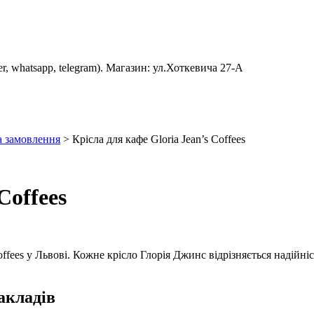
er, whatsapp, telegram). Магазин: ул.Хоткевича 27-А
а замовлення
>
Крісла для кафе Gloria Jean’s Coffees
Coffees
Coffees у Львові. Кожне крісло Глорія Джинс відрізняється надійн
акладів