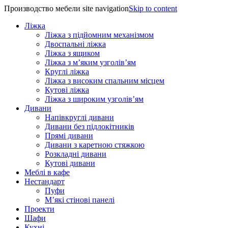
Производство мебели site navigation
Skip to content
Ліжка
Ліжка з підйомним механізмом
Двоспальні ліжка
Ліжка з ящиком
Ліжка з м’яким узголів’ям
Круглі ліжка
Ліжка з високим спальним місцем
Кутові ліжка
Ліжка з широким узголів’ям
Дивани
Напівкруглі дивани
Дивани без підлокітників
Прямі дивани
Дивани з каретною стяжкою
Розкладні дивани
Кутові дивани
Меблі в кафе
Нестандарт
Пуфи
М’які стінові панелі
Проекти
Шафи
Кухні