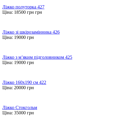
Ліжко полуторка 427
Ціна:
18500 грн
грн
Ліжко зі шкірозамінника 426
Ціна:
19000
грн
Ліжко з м’яким підголовником 425
Ціна:
19000
грн
Ліжко 160х190 см 422
Ціна:
20000
грн
Ліжко Стокгольм
Ціна:
35000
грн