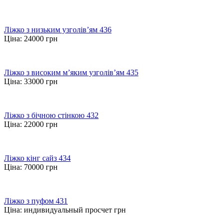
Ліжко з низьким узголів’ям 436
Ціна:
24000
грн
Ліжко з високим м’яким узголів’ям 435
Ціна:
33000
грн
Ліжко з бічною стінкою 432
Ціна:
22000
грн
Ліжко кінг сайз 434
Ціна:
70000
грн
Ліжко з пуфом 431
Ціна:
индивидуальный просчет
грн