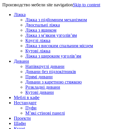
Производство мебели site navigation
Skip to content
Ліжка
Ліжка з підйомним механізмом
Двоспальні ліжка
Ліжка з ящиком
Ліжка з м’яким узголів’ям
Круглі ліжка
Ліжка з високим спальним місцем
Кутові ліжка
Ліжка з широким узголів’ям
Дивани
Напівкруглі дивани
Дивани без підлокітників
Прямі дивани
Дивани з каретною стяжкою
Розкладні дивани
Кутові дивани
Меблі в кафе
Нестандарт
Пуфи
М’які стінові панелі
Проекти
Шафи
Кухні